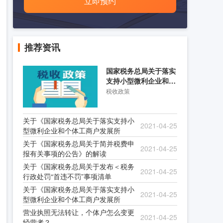
立即预约
推荐资讯
国家税务总局关于落实
支持小型微利企业和个
体工商户发展所得税优
税收政策
关于《国家税务总局关于落实支持小
2021-04-25
型微利企业和个体工商户发展所
关于《国家税务总局关于简并税费申
2021-04-25
报有关事项的公告》的解读
关于《国家税务总局关于发布＜税务
2021-04-25
行政处罚“首违不罚”事项清单
关于《国家税务总局关于落实支持小
2021-04-25
型微利企业和个体工商户发展所
营业执照无法转让，个体户怎么变更
2021-04-25
经营者？