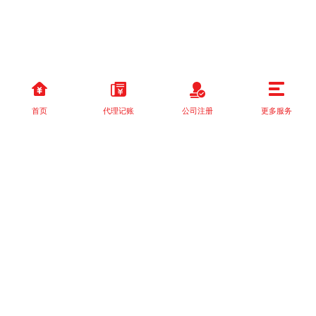
首页
代理记账
公司注册
更多服务
以上就是本站关于[新公司在成都注册后的税务处理：代理记账服务
的重要性]的详细介绍。 如果您还有什么疑问或需求，请【立即咨