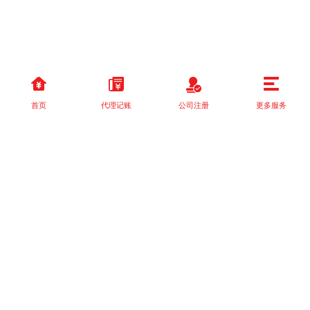
首页
代理记账
公司注册
更多服务
以上就是本站关于[【实用】缴纳环境保护税应避免的五个误区一起
来了解一下]的详细介绍。 如果您还有什么疑问或需求，请【立即咨